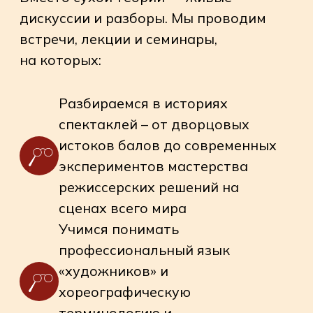
Анализируем спектакли —
обсуждаем режиссуру,
костюмы, сценографию и,
конечно, мастерство
исполнения движения на сцене
и способность художественно
передать апмлуа героев
А главное...
Экскурсии за кулисы
Узнать, как рождается спектакль,
декорации и его герои
Встречи со звездными артистами
Поговорить с теми, кто создает
и анализирует театральный процесс.
Коллективные посещения самых