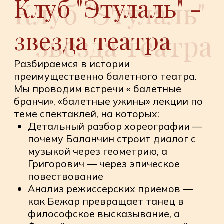
Анализ режиссерских приемов —
как Бежар превращает танец в
философское высказывание, а
Форсайт — в интеллектуальный
конструктор
Обсуждение сценографии и
костюмов — от исторических
реконструкций Петипа к
экспериментам современных
художников
Особенности работы труппы —
сравнение исполнительских школ и
индивидуальностей танцовщиков
Театр изнутри
Вместо сухой теории — живые
дискуссии и разборы. Мы проводим
встречи, лекции и семинары,
на которых: