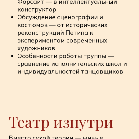
Разбираемся в историях
спектаклей – от дворцовых
истоков балов до современных
экспериментов мастерства
режиссерских решений на
сценах всего мира
Учимся понимать
профессиональный язык
«художников» и
хореографическую
терминологию и
профессионализма
Изучаем работы великих
хореографов, драматургов и
режиссеров, знакомимся с
творчеством ведущих
исполнителей главных партий
балерин и танцоров , актрис и
актеров нашего времени