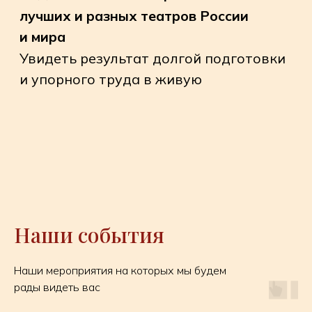
«Закулисный ASловарь» поможет вам
отлично ориентироваться в театре
впервые и откроет новые грани для
постоянных театральных зрителей
До скорой
Наши события
встречи в зале
Наши мероприятия на которых мы будем
и в диалоге!
рады видеть вас