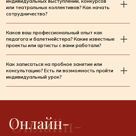
индивидуальных выступлений, конкурсов
или театральных коллективов? Как начать
сотрудничество?
Каков ваш профессиональный опыт как
педагога и балетмейстера? Какие известные
Онлайн-
проекты или артисты с вами работали?
Онлайн-
консультация
консультация
Как записаться на пробное занятие или
консультацию? Есть ли возможность пройти
индивидуальный урок?
Возникли вопросы
или есть запрос на
конкретную услугу?
Напишите мне и мы
с вами обсудим!