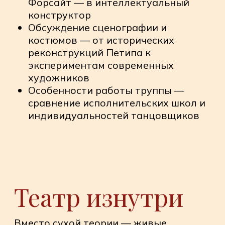
Разбираемся в историях
спектаклей – от дворцовых
истоков балов до современных
экспериментов мастерства
режиссерских решений на
сценах всего мира
Учимся понимать
профессиональный язык
«художников» и
хореографическую
терминологию и
профессионализма
Изучаем работы великих
хореографов, драматургов и
режиссеров, знакомимся с
творчеством ведущих
исполнителей главных партий
балерин и танцоров , актрис и
актеров нашего времени