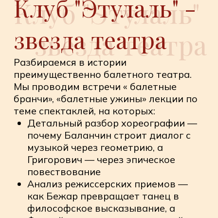
Анализ режиссерских приемов —
как Бежар превращает танец в
философское высказывание, а
Форсайт — в интеллектуальный
конструктор
Обсуждение сценографии и
костюмов — от исторических
реконструкций Петипа к
экспериментам современных
художников
Особенности работы труппы —
сравнение исполнительских школ и
индивидуальностей танцовщиков
Театр изнутри
Вместо сухой теории — живые
дискуссии и разборы. Мы проводим
встречи, лекции и семинары,
на которых: