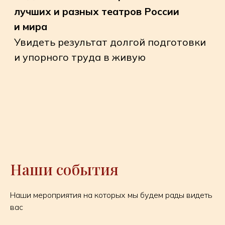
смотреть, обсуждать и восхищаться
удивительным миром балета!
«Закулисный ASловарь» поможет вам
отлично ориентироваться в театре
впервые и откроет новые грани для
постоянных театральных зрителей
До скорой
Наши события
встречи в зале
Наши мероприятия на которых мы будем рады видеть
вас
и в диалоге!