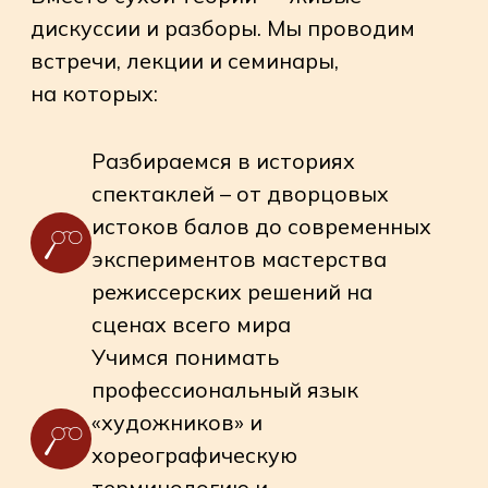
Анализируем спектакли —
обсуждаем режиссуру,
костюмы, сценографию и,
конечно, мастерство
исполнения движения на сцене
и способность художественно
передать апмлуа героев
А главное...
Экскурсии за кулисы
Узнать, как рождается спектакль,
декорации и его герои
Встречи со звездными артистами
Поговорить с теми, кто создает
и анализирует театральный процесс.
Коллективные посещения самых